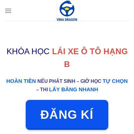
Skip
to
content
KHÓA HỌC
LÁI XE Ô TÔ HẠNG
B
HOÀN TIỀN
TỰ CHỌN
NẾU PHÁT SINH – GIỜ HỌC
LẤY BẰNG NHANH
– THI
ĐĂNG KÍ