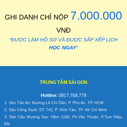
7.000.000
GHI DANH CHỈ NỘP
VNĐ
“ĐƯỢC LÀM HỒ SƠ VÀ ĐƯỢC SẮP XẾP LỊCH
HỌC NGAY
“
TRUNG TÂM SÀI GON
Hotline:
0817.768.778
1. Sân Tân An: Đường Lê Chí Dân, P. Phú An, TP. HCM
2. Sân Cổng Xanh: DT 742, P. Vĩnh Tân, TP. Hồ Chí Minh
3. Sân Cầu Mương Sao: Hẽm 1186, Ph.Văn Thuận, P.Tam Hiệp,
ĐN